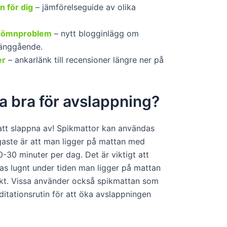
n för dig
– jämförelseguide av olika
 sömnproblem
– nytt blogginlägg om
sänggående.
er
– ankarlänk till recensioner längre ner på
a bra för avslappning?
 att slappna av! Spikmattor kan användas
igaste är att man ligger på mattan med
0-30 minuter per dag. Det är viktigt att
as lugnt under tiden man ligger på mattan
fekt. Vissa använder också spikmattan som
ditationsrutin för att öka avslappningen