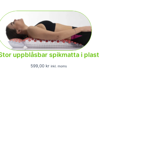
Stor uppblåsbar spikmatta i plast
599,00
kr
inkl. moms