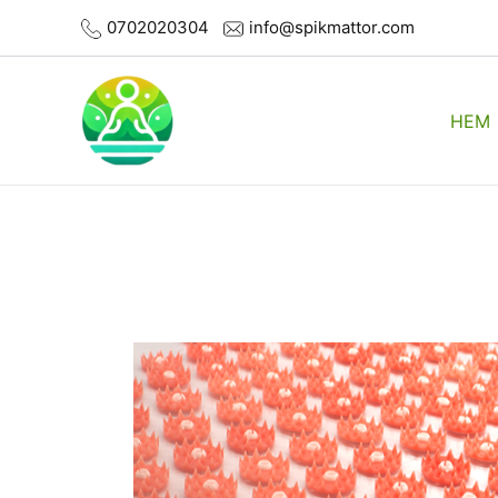
Hoppa
0702020304
info@spikmattor.com
till
innehåll
HEM