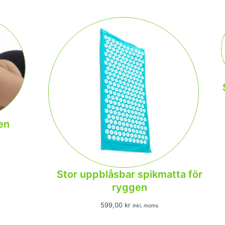
en
Stor uppblåsbar spikmatta för
ryggen
599,00
kr
inkl. moms