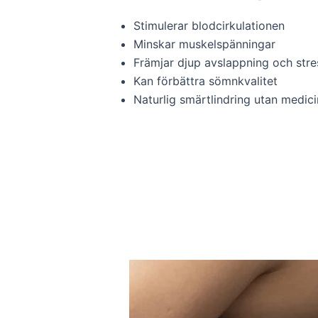
Stimulerar blodcirkulationen
Minskar muskelspänningar
Främjar djup avslappning och stre
Kan förbättra sömnkvalitet
Naturlig smärtlindring utan medici