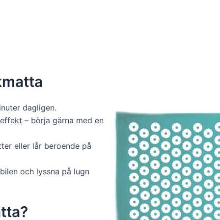
kmatta
nuter dagligen.
effekt – börja gärna med en
ter eller lår beroende på
bilen och lyssna på lugn
tta?