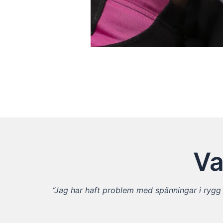
Va
“Jag har haft problem med spänningar i rygg oc