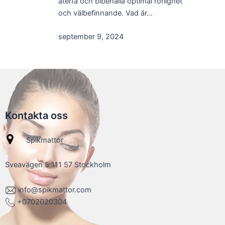
återfå och bibehålla optimal rörlighet
och välbefinnande. Vad är…
september 9, 2024
Kontakta oss
Spikmattor
Sveavägen 5 111 57 Stockholm
info@spikmattor.com
+0702020304