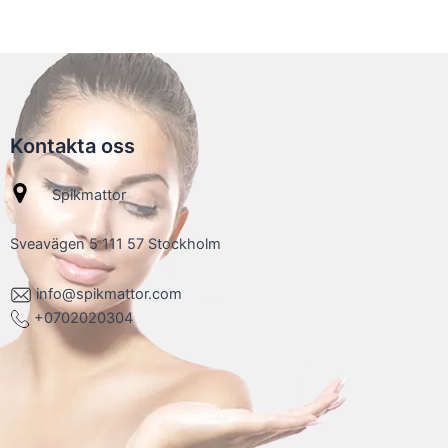
Kontakta oss
Spikmattor
Sveavägen 5 111 57 Stockholm
info@spikmattor.com
+0702020304