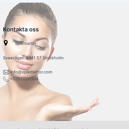
Kontakta oss
Spikmattor
Sveavägen 5 111 57 Stockholm
info@spikmattor.com
+0702020304