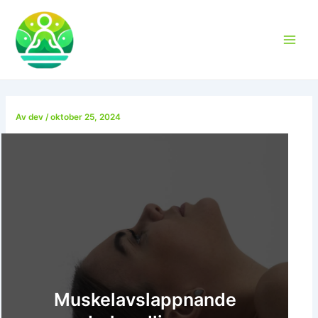
Hoppa
till
innehåll
Main
Men
Av
dev
/
oktober 25, 2024
Muskelavslappnande