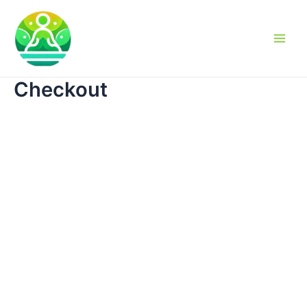
Hoppa
till
innehåll
Main
Men
Checkout